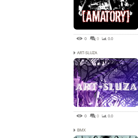
0
0
0.0
ART-SLUZA
0
0
0.0
BMX