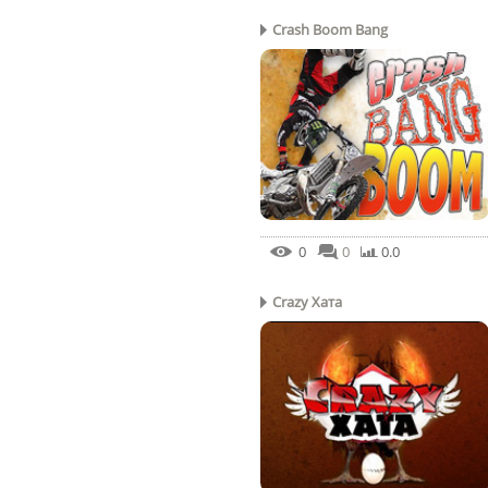
Crash Boom Bang
0
0
0.0
Crazy Хата