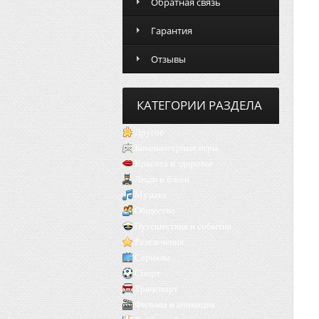
Обратная связь
Гарантия
Отзывы
КАТЕГОРИИ РАЗДЕЛА
Другое
Компьютерные игры
Красота и здоровье
Люди и блоги
Музыка
Общество
Путешествия и события
Развлечения
Сериалы
Спорт
Транспорт
Фильмы и анимация