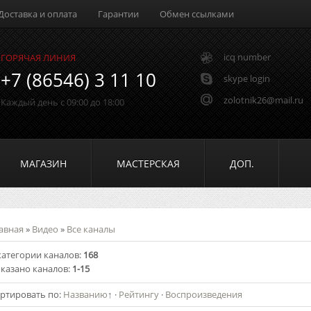
Доставка и оплата
Гарантии
Обмен ссылками
icq number
ГОРЯЧАЯ ЛИНИЯ
+7 (86546) 3 11 10
skype login
zolotnik26@mail.ru
Каждый день с 09:00 до 18:00
МАГАЗИН
МАСТЕРСКАЯ
ДОП.
авная
»
Видео
»
Все каналы
категории каналов
:
168
казано каналов
:
1-15
ртировать по
:
Названию
↑
·
Рейтингу
·
Воспроизведения