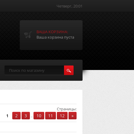
Четверг, 20:01
ВАША КОРЗИНА:
Ваша корзина пуста
Страницы
:
2
3
10
11
12
»
1
..