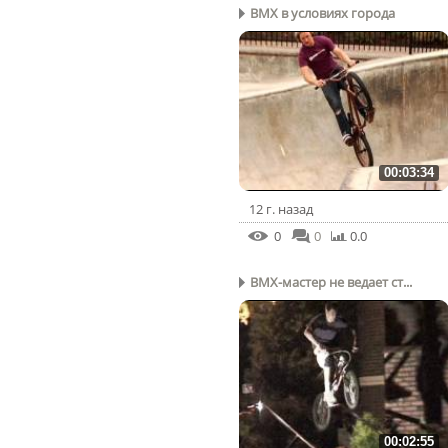
BMX в условиях города
00:03:34
12 г. назад
0
0
0.0
BMX-мастер не ведает ст...
00:02:55