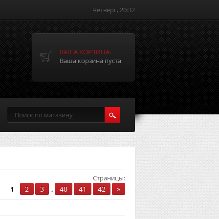
Четверг, 20:32
ВАША КОРЗИНА:
Ваша корзина пуста
Страницы
:
2
3
40
41
42
»
1
..