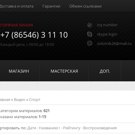
Доставка и оплата
Гарантии
Обмен ссылками
icq number
ГОРЯЧАЯ ЛИНИЯ
+7 (86546) 3 11 10
skype login
zolotnik26@mail.ru
Каждый день с 09:00 до 18:00
МАГАЗИН
МАСТЕРСКАЯ
ДОП.
авная
»
Видео
»
Спорт
категории материалов
:
621
казано материалов
:
1-15
ртировать по
:
Дате
·
Названию
↑
·
Рейтингу
·
Воспроизведения