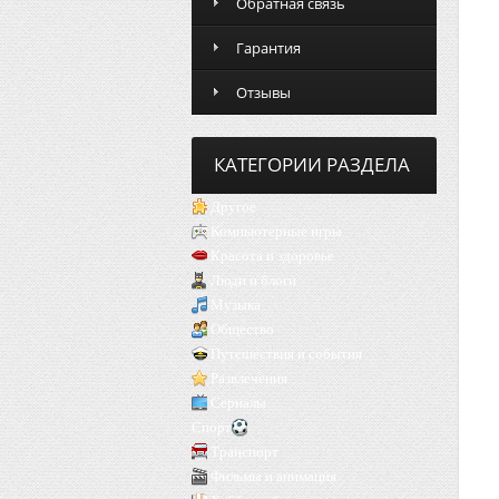
Обратная связь
Гарантия
Отзывы
КАТЕГОРИИ РАЗДЕЛА
Другое
Компьютерные игры
Красота и здоровье
Люди и блоги
Музыка
Общество
Путешествия и события
Развлечения
Сериалы
Спорт
Транспорт
Фильмы и анимация