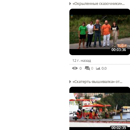
«Окрыленные сказочники»...
00:03:36
12 г. назад
0
0
0.0
«Скатерть-вышивалка» от...
00:02:35