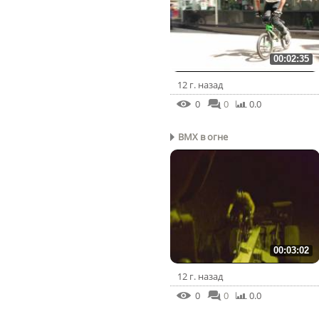
00:02:35
12 г. назад
0
0
0.0
BMX в огне
00:03:02
12 г. назад
0
0
0.0