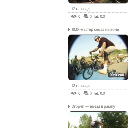
12 г. назад
0
0
0.0
BMX-мастер снова на коне
00:03:08
12 г. назад
0
0
0.0
Drop-in — въезд в рампу