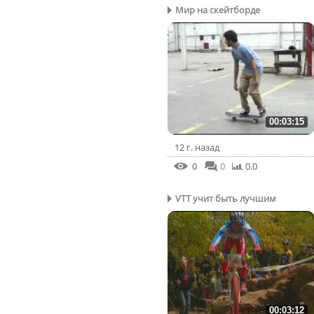
Mир на скейтборде
00:03:15
12 г. назад
0
0
0.0
VTT учит быть лучшим
00:03:12