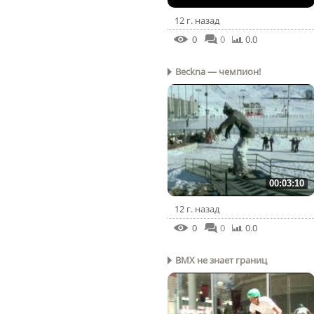
12 г. назад
0
0
0.0
Beckna — чемпион!
00:03:10
12 г. назад
0
0
0.0
BMX не знает границ