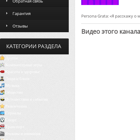
Обратная связь
Гарантия
Persona Grata: «Я расскажу о м
Отзывы
Видео этого канал
КАТЕГОРИИ РАЗДЕЛА
Другое
Компьютерные игры
Красота и здоровье
Люди и блоги
Музыка
Общество
Путешествия и события
Развлечения
Сериалы
Спорт
Транспорт
Фильмы и анимация