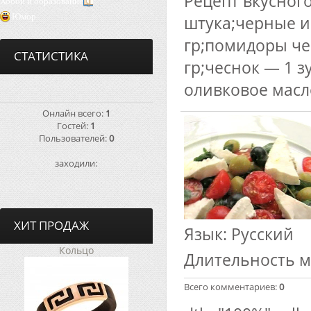
Рецепт вкусного
Хобби и образование
Юмор
штука;черные и
гр;помидоры че
СТАТИСТИКА
гр;чеснок — 1 з
оливковое масл
Онлайн всего:
1
Гостей:
1
Пользователей:
0
заходили:
ХИТ ПРОДАЖ
Язык
: Русский
Кольцо
Длительность 
Всего комментариев
:
0