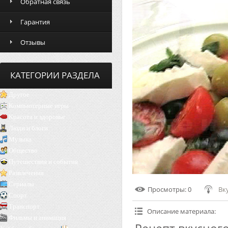
Обратная связь
Гарантия
Отзывы
КАТЕГОРИИ РАЗДЕЛА
Другое
Компьютерные игры
Красота и здоровье
Люди и блоги
Музыка
Общество
Путешествия и события
Развлечения
Сериалы
Просмотры
: 0
Вк
Спорт
Транспорт
Описание материала
:
Фильмы и анимация