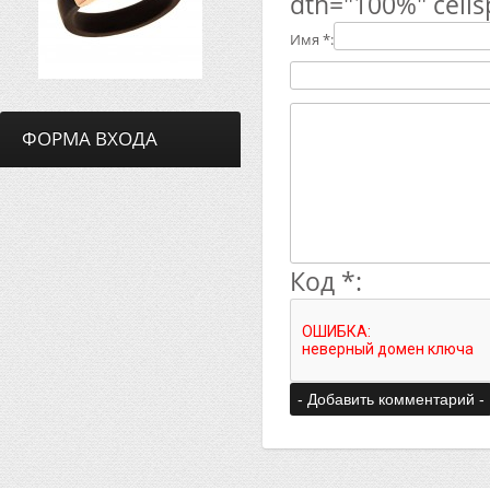
dth="100%" cells
Имя *:
ФОРМА ВХОДА
Код *: