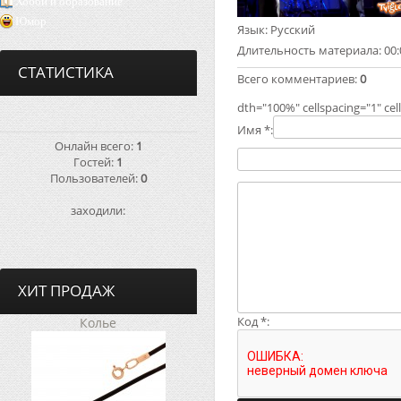
Хобби и образование
Юмор
Язык
: Русский
Длительность материала
: 00
СТАТИСТИКА
Всего комментариев
:
0
dth="100%" cellspacing="1" ce
Имя *:
Онлайн всего:
1
Гостей:
1
Пользователей:
0
заходили:
ХИТ ПРОДАЖ
Код *:
Колье