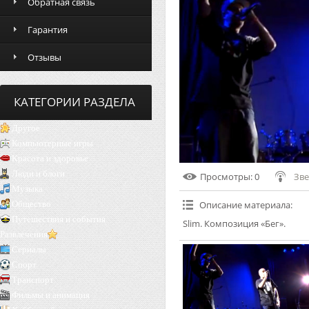
Обратная связь
Гарантия
Отзывы
КАТЕГОРИИ РАЗДЕЛА
Другое
Компьютерные игры
Красота и здоровье
Люди и блоги
Просмотры
: 0
Зве
Музыка
Общество
Описание материала
:
Путешествия и события
Slim. Композиция «Бег».
Развлечения
Сериалы
Спорт
Транспорт
Фильмы и анимация