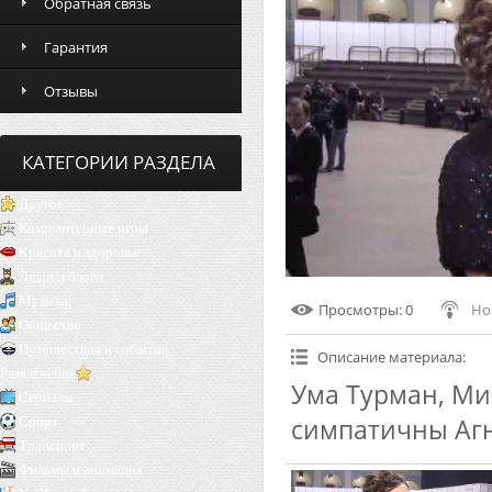
Обратная связь
Гарантия
Отзывы
КАТЕГОРИИ РАЗДЕЛА
Другое
Компьютерные игры
Красота и здоровье
Люди и блоги
Музыка
Просмотры
: 0
Но
Общество
Путешествия и события
Описание материала
:
Развлечения
Ума Турман, Ми
Сериалы
симпатичны Агн
Спорт
Транспорт
Фильмы и анимация