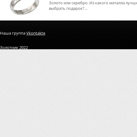
Золото или серебро. Из какого металла лучш
выбрать подарок?...
Наша группа
Vkontakte
Золотник 2022