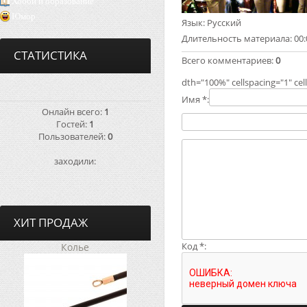
Хобби и образование
Юмор
Язык
: Русский
Длительность материала
: 00
СТАТИСТИКА
Всего комментариев
:
0
dth="100%" cellspacing="1" ce
Имя *:
Онлайн всего:
1
Гостей:
1
Пользователей:
0
заходили:
ХИТ ПРОДАЖ
Код *:
Колье