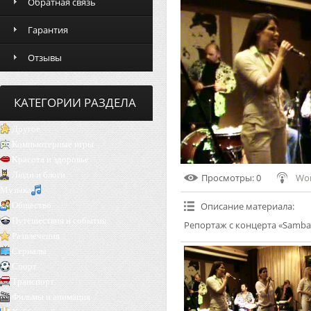
Обратная связь
Гарантия
Отзывы
КАТЕГОРИИ РАЗДЕЛА
Другое
Компьютерные игры
Красота и здоровье
Люди и блоги
Просмотры
: 0
Wor
Музыка
Общество
Описание материала
:
Путешествия и события
Репортаж с концерта «Sambat
Развлечения
Сериалы
Спорт
Транспорт
Фильмы и анимация