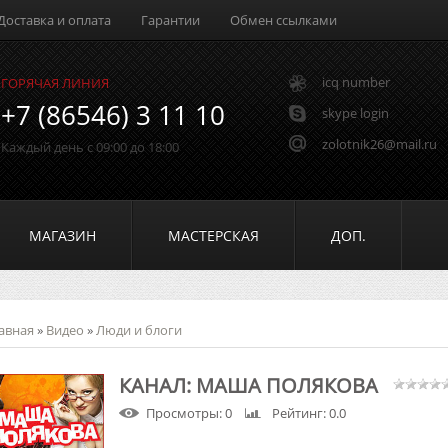
Доставка и оплата
Гарантии
Обмен ссылками
icq number
ГОРЯЧАЯ ЛИНИЯ
+7 (86546) 3 11 10
skype login
zolotnik26@mail.ru
Каждый день с 09:00 до 18:00
МАГАЗИН
МАСТЕРСКАЯ
ДОП.
авная
»
Видео
»
Люди и блоги
КАНАЛ: МАША ПОЛЯКОВА
Просмотры
: 0
Рейтинг
: 0.0