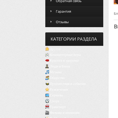
Обратная связь
Гарантия
Бл
Отзывы
В
КАТЕГОРИИ РАЗДЕЛА
Другое
Компьютерные игры
Красота и здоровье
Люди и блоги
Музыка
Общество
Путешествия и события
Развлечения
Сериалы
Спорт
Транспорт
Фильмы и анимация