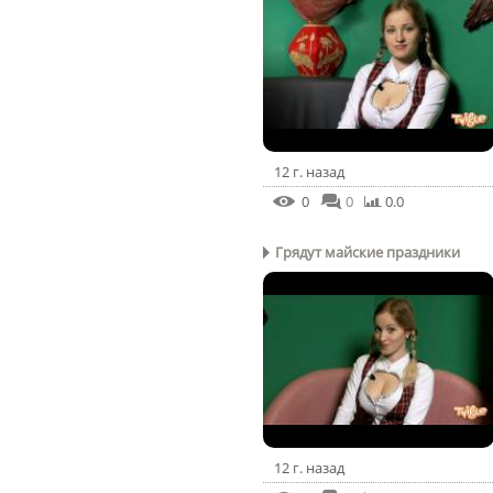
12 г. назад
0
0
0.0
Грядут майские праздники
12 г. назад