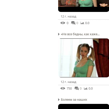
12 г. назад
0
0
0.0
«Не все бедны, как каже...
12 г. назад
750
0
0.0
Болеем за наших