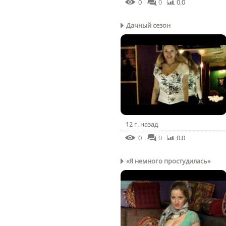
0
0
0.0
Дачный сезон
12 г. назад
0
0
0.0
«Я немного простудилась»