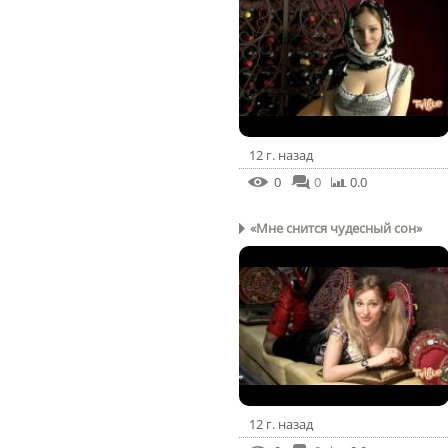
12 г. назад
0
0
0.0
«Мне снится чудесный сон»
12 г. назад