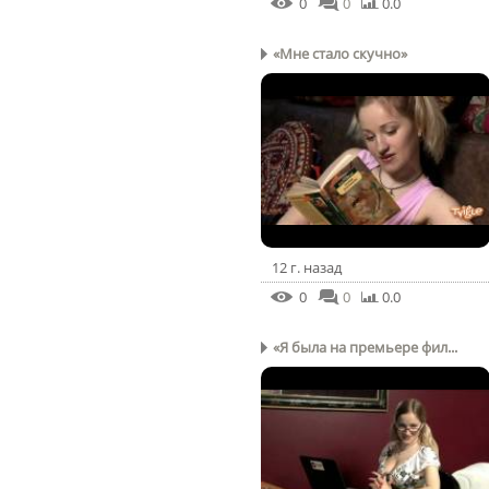
0
0
0.0
«Мне стало скучно»
12 г. назад
0
0
0.0
«Я была на премьере фил...