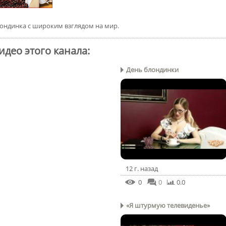
ондинка с широким взглядом на мир.
идео этого канала
:
День блондинки
12 г. назад
0
0
0.0
«Я штурмую телевиденье»