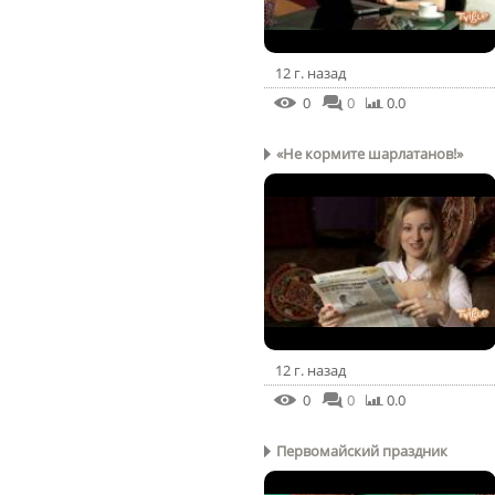
12 г. назад
0
0
0.0
«Не кормите шарлатанов!»
12 г. назад
0
0
0.0
Первомайский праздник