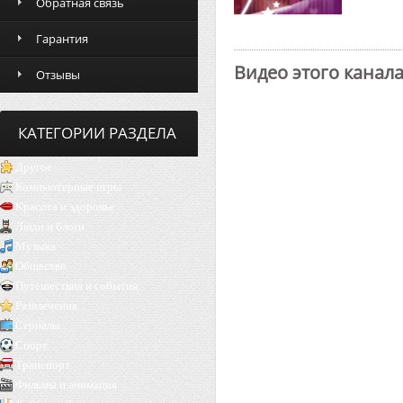
Обратная связь
Гарантия
Видео этого канал
Отзывы
КАТЕГОРИИ РАЗДЕЛА
Другое
Компьютерные игры
Красота и здоровье
Люди и блоги
Музыка
Общество
Путешествия и события
Развлечения
Сериалы
Спорт
Транспорт
Фильмы и анимация