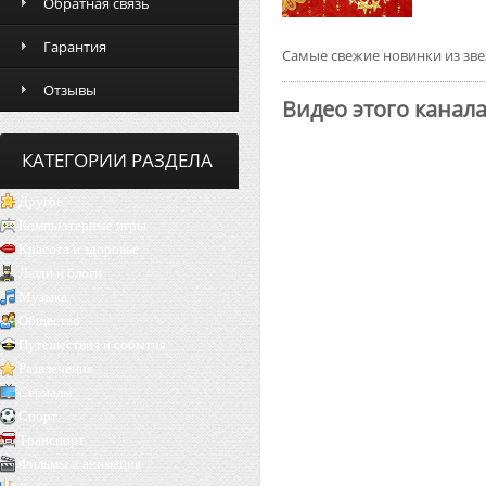
Обратная связь
Гарантия
Самые свежие новинки из зв
Отзывы
Видео этого канал
КАТЕГОРИИ РАЗДЕЛА
Другое
Компьютерные игры
Красота и здоровье
Люди и блоги
Музыка
Общество
Путешествия и события
Развлечения
Сериалы
Спорт
Транспорт
Фильмы и анимация