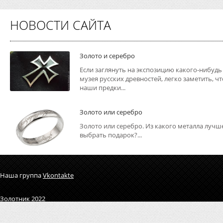
НОВОСТИ САЙТА
Золото и серебро
Если заглянуть на экспозицию какого-нибудь
музея русских древностей, легко заметить, чт
наши предки...
Золото или серебро
Золото или серебро. Из какого металла лучш
выбрать подарок?...
Наша группа
Vkontakte
Золотник 2022