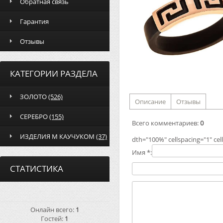
Обратная связь
Гарантия
Отзывы
КАТЕГОРИИ РАЗДЕЛА
ЗОЛОТО
(526)
Описание
Отзывы
СЕРЕБРО
(155)
Всего комментариев
:
0
ИЗДЕЛИЯ М КАУЧУКОМ
(37)
dth="100%" cellspacing="1" ce
Имя *:
СТАТИСТИКА
Онлайн всего:
1
Гостей:
1