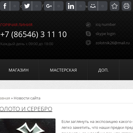
Доставка и оплата
Гарантии
Обмен ссылками
icq number
ГОРЯЧАЯ ЛИНИЯ
+7 (86546) 3 11 10
skype login
zolotnik26@mail.ru
Каждый день с 09:00 до 18:00
МАГАЗИН
МАСТЕРСКАЯ
ДОП.
авная
»
Новости сайта
ОЛОТО И СЕРЕБРО
Если заглянуть на экспозицию какого
легко заметить, что наши предки пр