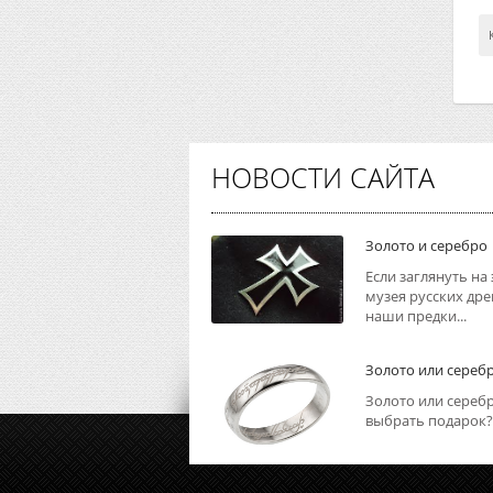
НОВОСТИ САЙТА
Золото и серебро
Если заглянуть на
музея русских дре
наши предки...
Золото или сереб
Золото или серебр
выбрать подарок?.