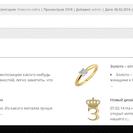
Категория:
Новости сайта
| Просмотров: 5318 | Добавил:
admin
| Дата:
06.02.2014
Золото – о
 экспозицию какого-нибудь
Золото –
вностей, легко заметить, что
женщине к 
...
ро
Новый диза
о. Из какого металла лучше
07.02.14 На
..
открыт инте
нашего с...