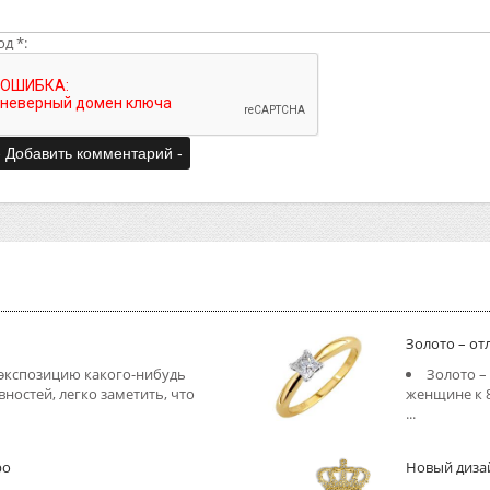
од *:
Золото – о
 экспозицию какого-нибудь
Золото –
вностей, легко заметить, что
женщине к 
...
ро
Новый диза