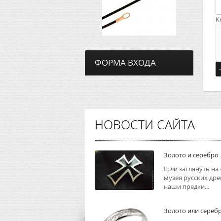
К
ФОРМА ВХОДА
НОВОСТИ САЙТА
Золото и серебро
Если заглянуть на
музея русских дре
наши предки...
Золото или сереб