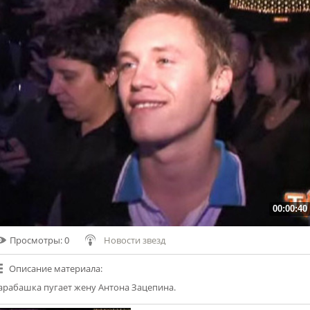
00:00:40
Просмотры
: 0
Новости звезд
Описание материала
:
арабашка пугает жену Антона Зацепина.