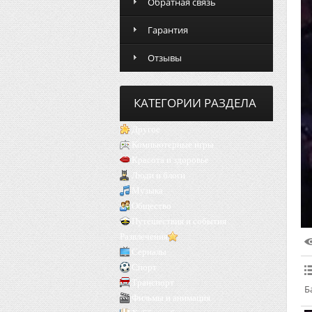
Обратная связь
Гарантия
Отзывы
КАТЕГОРИИ РАЗДЕЛА
Другое
Компьютерные игры
Красота и здоровье
Люди и блоги
Музыка
Общество
Путешествия и события
Развлечения
Сериалы
Спорт
Транспорт
Б
Фильмы и анимация