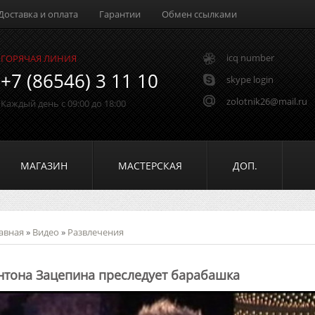
Доставка и оплата
Гарантии
Обмен ссылками
icq number
ГОРЯЧАЯ ЛИНИЯ
+7 (86546) 3 11 10
skype login
zolotnik26@mail.ru
Каждый день с 09:00 до 18:00
МАГАЗИН
МАСТЕРСКАЯ
ДОП.
авная
»
Видео
»
Развлечения
нтона Зацепина преследует барабашка