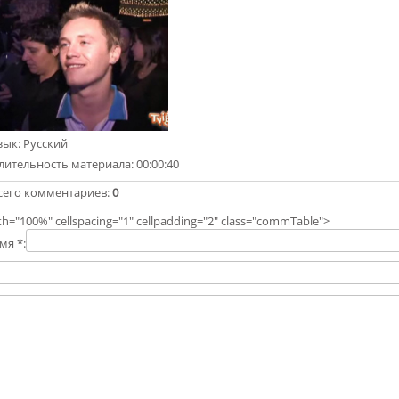
зык
: Русский
лительность материала
: 00:00:40
сего комментариев
:
0
th="100%" cellspacing="1" cellpadding="2" class="commTable">
мя *: