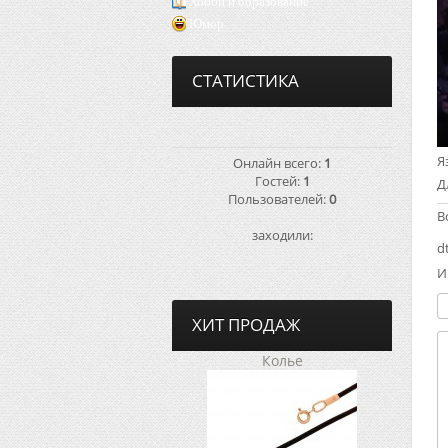
Хобби и образование
Юмор
СТАТИСТИКА
Я
Онлайн всего:
1
Гостей:
1
Д
Пользователей:
0
В
заходили:
d
И
ХИТ ПРОДАЖ
Колье