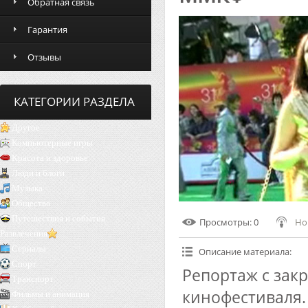
Обратная связь
Гарантия
Отзывы
КАТЕГОРИИ РАЗДЕЛА
Другое
Компьютерные игры
Красота и здоровье
Люди и блоги
Музыка
Общество
Путешествия и события
Просмотры
: 0
Но
Развлечения
Сериалы
Описание материала
:
Спорт
Репортаж с зак
Транспорт
кинофестиваля.
Фильмы и анимация